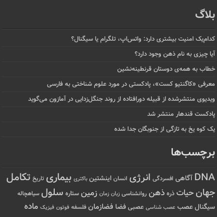
بلاگ
کدام‌یک امنیت بیشتری دارد: واتس‌اپ، تلگرام یا سیگنال؟
آیا چیزی به نام ذهن وجود دارد؟
خطاب به همه‌ی دوستان قرنطینه‌نشین
معرفی «کاگنتیو کست»، پادکستی در مورد علوم شناختی به فارسی
ویدیوی منتشرشده از قبیله دورافتاده‌ از روند جنگل‌زدایی در آمازون می‌گوید
پادکست قندهار منتشر شد
یک کوه یخ به تازگی از جنوبگان جدا شده
برچسب‌ها
تکامل
بیماری
DNA
انرژی
آگاهی
اینشتین
افسردگی
انسان
تاریخ
باکتری
سلول
جهان
حیات
ذهن
زمین
ذره
ستاره
روانشناسی
زمان
سیاهچاله
زبان
ماده
عصب
فضازمان
سیگنال
فضا
عصبی
عصب شناسی
فلسفه
فوتون
فیزیک