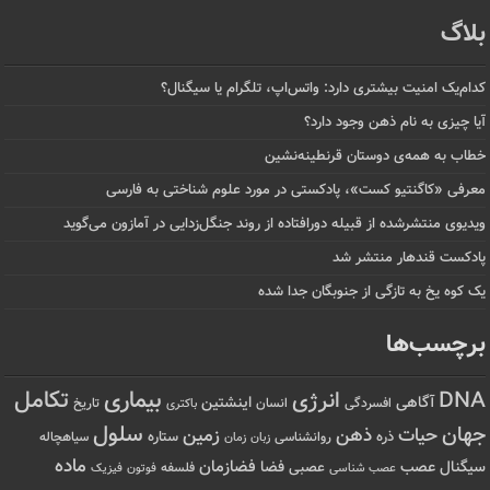
بلاگ
کدام‌یک امنیت بیشتری دارد: واتس‌اپ، تلگرام یا سیگنال؟
آیا چیزی به نام ذهن وجود دارد؟
خطاب به همه‌ی دوستان قرنطینه‌نشین
معرفی «کاگنتیو کست»، پادکستی در مورد علوم شناختی به فارسی
ویدیوی منتشرشده از قبیله دورافتاده‌ از روند جنگل‌زدایی در آمازون می‌گوید
پادکست قندهار منتشر شد
یک کوه یخ به تازگی از جنوبگان جدا شده
برچسب‌ها
تکامل
بیماری
DNA
انرژی
آگاهی
اینشتین
افسردگی
انسان
تاریخ
باکتری
سلول
جهان
حیات
ذهن
زمین
ذره
ستاره
روانشناسی
زمان
سیاهچاله
زبان
ماده
عصب
فضازمان
سیگنال
فضا
عصبی
عصب شناسی
فلسفه
فوتون
فیزیک