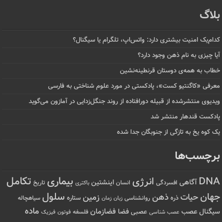
بلاگ
کدام‌یک امنیت بیشتری دارد: واتس‌اپ، تلگرام یا سیگنال؟
آیا چیزی به نام ذهن وجود دارد؟
خطاب به همه‌ی دوستان قرنطینه‌نشین
معرفی «کاگنتیو کست»، پادکستی در مورد علوم شناختی به فارسی
ویدیوی منتشرشده از قبیله دورافتاده‌ از روند جنگل‌زدایی در آمازون می‌گوید
پادکست قندهار منتشر شد
یک کوه یخ به تازگی از جنوبگان جدا شده
برچسب‌ها
تکامل
بیماری
DNA
انرژی
آگاهی
اینشتین
افسردگی
انسان
تاریخ
باکتری
سلول
جهان
حیات
ذهن
زمین
ذره
ستاره
روانشناسی
زمان
سیاهچاله
زبان
ماده
عصب
فضازمان
سیگنال
فضا
عصبی
عصب شناسی
فلسفه
فوتون
فیزیک