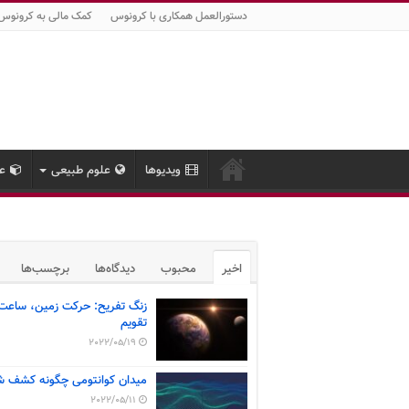
دستورالعمل همکاری با کرونوس
کمک مالی به کرونوس
ویدیوها
علوم طبیعی
عل
اخیر
محبوب
دیدگاه‌ها
برچسب‌ها
زنگ تفریح: حرکت زمین، ساعت
تقویم
2022/05/19
میدان کوانتومی چگونه کشف ش
2022/05/11