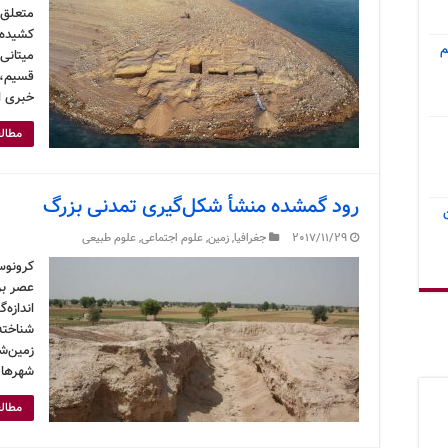
متعلق ب
کشیده‌ا
م
قسیم، 
خبری ا
مطالع
رود گمشده منشأ شکل‌گیری تمدنی بزرگ
2017/11/29
جغرافیا
,
زمین
,
علوم اجتماعی
,
علوم طبیعی
کرونوس
عصر برن
اندازه‌
شناخته 
زمین‌شن
شهرهای
مطالع