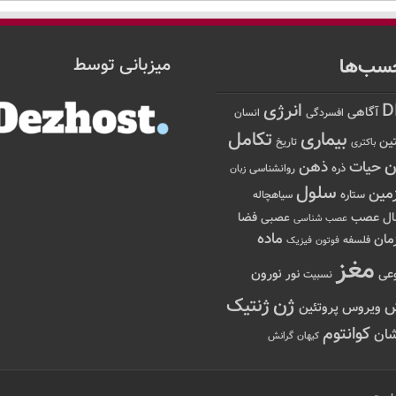
سب‌ها
میزبانی توسط
D
انرژی
آگاهی
افسردگی
انسان
تکامل
بیماری
ین
تاریخ
باکتری
ن
حیات
ذهن
ذره
روانشناسی
زبان
سلول
مین
ستاره
سیاهچاله
عصب
ال
فضا
عصبی
عصب شناسی
ماده
مان
فلسفه
فوتون
فیزیک
مغز
نور
نورون
عی
نسبیت
ژن
ژنتیک
ویروس
پروتئین
کوانتوم
ان
کیهان
گرانش