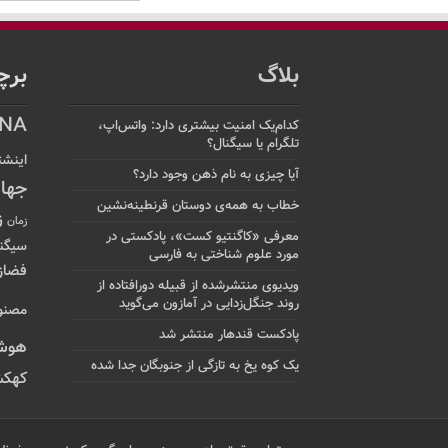
بلاگ
برچ
NA
کدام‌یک امنیت بیشتری دارد: واتس‌اپ،
تلگرام یا سیگنال؟
اینشت
آیا چیزی به نام ذهن وجود دارد؟
جها
خطاب به همه‌ی دوستان قرنطینه‌نشین
ز
زمان
معرفی «کاگنتیو کست»، پادکستی در
سیگن
مورد علوم شناختی به فارسی
فضاز
ویدیوی منتشرشده از قبیله دورافتاده‌ از
روند جنگل‌زدایی در آمازون می‌گوید
مصنو
پادکست قندهار منتشر شد
هوش
یک کوه یخ به تازگی از جنوبگان جدا شده
کهکش