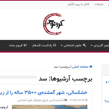
تبلیغات
کانال ما روی تلگرام
وم کاربردی
علوم اجتماعی
پادکست قندهار
فروم بحث
صفحه اصلی
|
برچسب:
سد
برچسب آرشیوها:
سد
 و
خشکسالی، شهر گمشده‌ی ۳۵۰۰ ساله را از زیر آب بیرون کشید
2019/07/04
انسان‌شناسی
,
تاریخ
,
جغرافیا
,
علوم اجتماعی
د؟
کرونوس