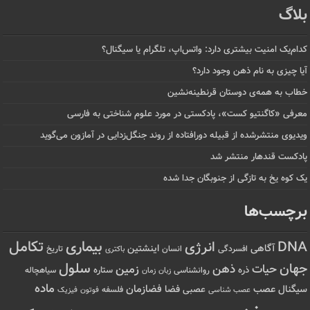
بلاگ
کدام‌یک امنیت بیشتری دارد: واتس‌اپ، تلگرام یا سیگنال؟
آیا چیزی به نام ذهن وجود دارد؟
خطاب به همه‌ی دوستان قرنطینه‌نشین
معرفی «کاگنتیو کست»، پادکستی در مورد علوم شناختی به فارسی
ویدیوی منتشرشده از قبیله دورافتاده‌ از روند جنگل‌زدایی در آمازون می‌گوید
پادکست قندهار منتشر شد
یک کوه یخ به تازگی از جنوبگان جدا شده
برچسب‌ها
تکامل
بیماری
DNA
انرژی
آگاهی
اینشتین
افسردگی
انسان
تاریخ
باکتری
سلول
جهان
حیات
ذهن
زمین
ذره
ستاره
روانشناسی
زمان
سیاهچاله
زبان
ماده
عصب
فضازمان
سیگنال
فضا
عصبی
عصب شناسی
فلسفه
فوتون
فیزیک