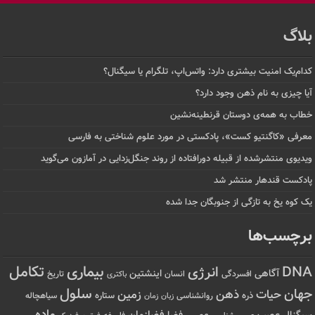
بلاگ
کدام‌یک امنیت بیشتری دارد: واتس‌اپ، تلگرام یا سیگنال؟
آیا چیزی به نام ذهن وجود دارد؟
خطاب به همه‌ی دوستان قرنطینه‌نشین
معرفی «کاگنتیو کست»، پادکستی در مورد علوم شناختی به فارسی
ویدیوی منتشرشده از قبیله دورافتاده‌ از روند جنگل‌زدایی در آمازون می‌گوید
پادکست قندهار منتشر شد
یک کوه یخ به تازگی از جنوبگان جدا شده
برچسب‌ها
تکامل
بیماری
DNA
انرژی
آگاهی
اینشتین
افسردگی
انسان
تاریخ
باکتری
سلول
جهان
حیات
ذهن
زمین
ذره
ستاره
روانشناسی
زمان
سیاهچاله
زبان
ماده