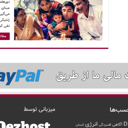
دورهام 
مبنای 
می‌گیر
ژنتیکی
نفی کرد
مطالع
سب‌ها
میزبانی توسط
D
انرژی
آگاهی
افسردگی
انسان