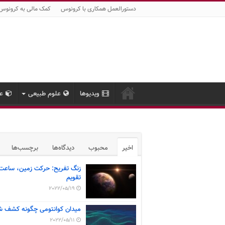
دستورالعمل همکاری با کرونوس
کمک مالی به کرونوس
ویدیوها
علوم طبیعی
عل
اخیر
محبوب
دیدگاه‌ها
برچسب‌ها
زنگ تفریح: حرکت زمین، ساعت
تقویم
2022/05/19
میدان کوانتومی چگونه کشف ش
2022/05/11