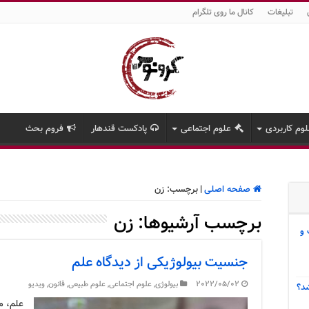
تبلیغات
کانال ما روی تلگرام
وم کاربردی
علوم اجتماعی
پادکست قندهار
فروم بحث
صفحه اصلی
|
برچسب:
زن
برچسب آرشیوها:
زن
 و
جنسیت بیولوژیکی از دیدگاه علم
2022/05/02
بیولوژی
,
علوم اجتماعی
,
علوم طبیعی
,
قانون
,
ویدیو
د؟
علم، مع