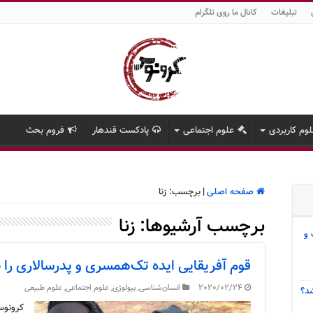
تبلیغات
کانال ما روی تلگرام
وم کاربردی
علوم اجتماعی
پادکست قندهار
فروم بحث
صفحه اصلی
|
برچسب:
زنا
برچسب آرشیوها:
زنا
 و
قوم آفریقایی ایده تک‌همسری و پدرسالاری ر
2020/02/24
انسان‌شناسی
,
بیولوژی
,
علوم اجتماعی
,
علوم طبیعی
د؟
کرونوس