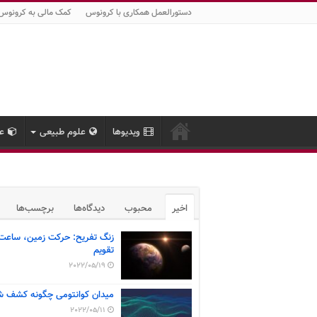
دستورالعمل همکاری با کرونوس
کمک مالی به کرونوس
ویدیوها
علوم طبیعی
عل
اخیر
محبوب
دیدگاه‌ها
برچسب‌ها
زنگ تفریح: حرکت زمین، ساعت
تقویم
2022/05/19
میدان کوانتومی چگونه کشف ش
2022/05/11