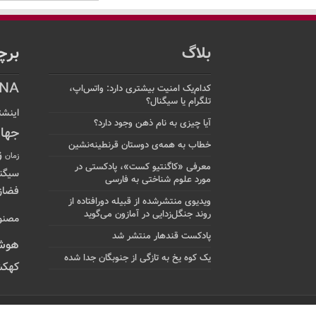
بلاگ
برچ
NA
کدام‌یک امنیت بیشتری دارد: واتس‌اپ،
تلگرام یا سیگنال؟
اینشت
آیا چیزی به نام ذهن وجود دارد؟
جها
خطاب به همه‌ی دوستان قرنطینه‌نشین
ز
زمان
معرفی «کاگنتیو کست»، پادکستی در
سیگن
مورد علوم شناختی به فارسی
فضاز
ویدیوی منتشرشده از قبیله دورافتاده‌ از
روند جنگل‌زدایی در آمازون می‌گوید
مصنو
پادکست قندهار منتشر شد
هوش
یک کوه یخ به تازگی از جنوبگان جدا شده
کهکش