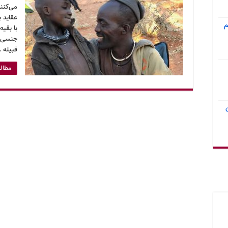
می‌کنن
عقاید ب
م
با بقیه
جنسی خ
قبیله 
مطالع