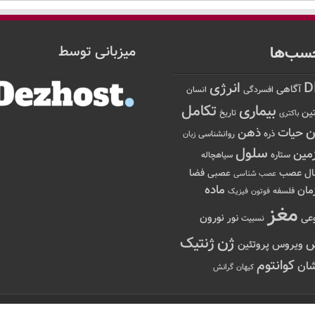
سب‌ها
میزبانی توسط
D
انرژی
آگاهی
افسردگی
انسان
تکامل
بیماری
ین
تاریخ
باکتری
ن
حیات
ذهن
ذره
روانشناسی
زبان
سلول
مین
ستاره
سیاهچاله
عصب
ال
فضا
عصبی
عصب شناسی
ماده
مان
فلسفه
فوتون
فیزیک
مغز
نور
نورون
عی
نسبیت
ژن
ژنتیک
ویروس
پروتئین
کوانتوم
ان
کیهان
گرانش