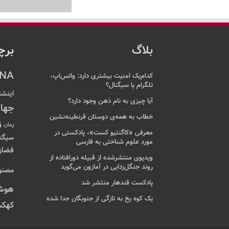
بلاگ
برچ
NA
کدام‌یک امنیت بیشتری دارد: واتس‌اپ،
تلگرام یا سیگنال؟
اینشت
آیا چیزی به نام ذهن وجود دارد؟
جها
خطاب به همه‌ی دوستان قرنطینه‌نشین
ز
زمان
معرفی «کاگنتیو کست»، پادکستی در
سیگن
مورد علوم شناختی به فارسی
فضاز
ویدیوی منتشرشده از قبیله دورافتاده‌ از
روند جنگل‌زدایی در آمازون می‌گوید
مصنو
پادکست قندهار منتشر شد
هوش
یک کوه یخ به تازگی از جنوبگان جدا شده
کهکش