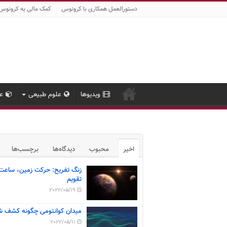
دستورالعمل همکاری با کرونوس
کمک مالی به کرونوس
ویدیوها
علوم طبیعی
عل
اخیر
محبوب
دیدگاه‌ها
برچسب‌ها
زنگ تفریح: حرکت زمین، ساعت
تقویم
2022/05/19
میدان کوانتومی چگونه کشف ش
2022/05/11