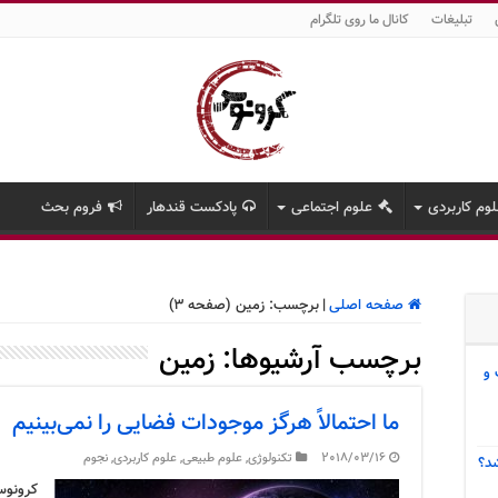
تبلیغات
کانال ما روی تلگرام
وم کاربردی
علوم اجتماعی
پادکست قندهار
فروم بحث
صفحه اصلی
|
برچسب:
زمین
(صفحه 3)
برچسب آرشیوها:
زمین
 و
ما احتمالاً هرگز موجودات فضایی را نمی‌بینیم
2018/03/16
تکنولوژی
,
علوم طبیعی
,
علوم کاربردی
,
نجوم
د؟
کرونوس 