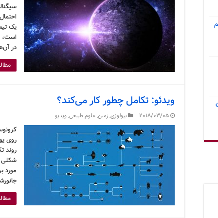
سیگنال
احتمال 
م
است، م
در آن‌ه
مطالع
ویدئو: تکامل چطور کار می‌کند؟
2018/03/05
بیولوژی
,
زمین
,
علوم طبیعی
,
ویدیو
کرونوس
روی یو
روند تک
شکلی س
مورد بر
جانورش
مطالع