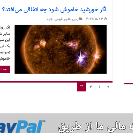
اگر خورشید خاموش شود چه اتفاقی می‌افتد؟
2017/11/23
زمین
,
علوم طبیعی
,
نجوم
اگر رو
سایر ش
این سیا
یک لیوا
نخواهد
خاموش 
مطالع
3
2
1
«