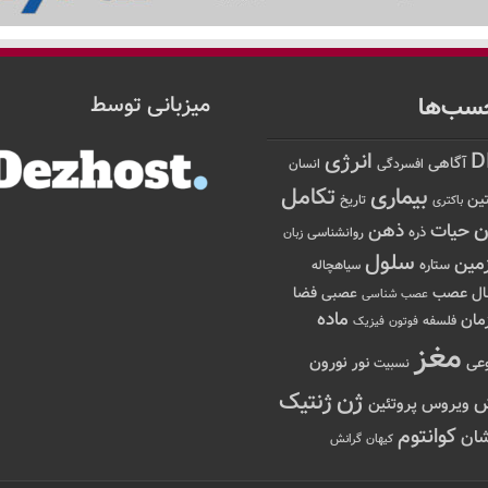
سب‌ها
میزبانی توسط
D
انرژی
آگاهی
افسردگی
انسان
تکامل
بیماری
ین
تاریخ
باکتری
ن
حیات
ذهن
ذره
روانشناسی
زبان
سلول
مین
ستاره
سیاهچاله
عصب
ال
فضا
عصبی
عصب شناسی
ماده
مان
فلسفه
فوتون
فیزیک
مغز
نور
نورون
عی
نسبیت
ژن
ژنتیک
ویروس
پروتئین
کوانتوم
ان
کیهان
گرانش