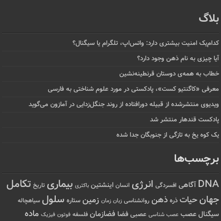
بلاگ
کدام‌یک امنیت بیشتری دارد: واتس‌اپ، تلگرام یا سیگنال؟
آیا چیزی به نام ذهن وجود دارد؟
خطاب به همه‌ی دوستان قرنطینه‌نشین
معرفی «کاگنتیو کست»، پادکستی در مورد علوم شناختی به فارسی
ویدیوی منتشرشده از قبیله دورافتاده‌ از روند جنگل‌زدایی در آمازون می‌گوید
پادکست قندهار منتشر شد
یک کوه یخ به تازگی از جنوبگان جدا شده
برچسب‌ها
تکامل
بیماری
DNA
انرژی
آگاهی
اینشتین
افسردگی
انسان
تاریخ
باکتری
سلول
جهان
حیات
ذهن
زمین
ذره
ستاره
روانشناسی
زمان
سیاهچاله
زبان
ماده
عصب
فضازمان
سیگنال
فضا
عصبی
عصب شناسی
فلسفه
فوتون
فیزیک