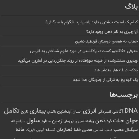
بلاگ
کدام‌یک امنیت بیشتری دارد: واتس‌اپ، تلگرام یا سیگنال؟
آیا چیزی به نام ذهن وجود دارد؟
خطاب به همه‌ی دوستان قرنطینه‌نشین
معرفی «کاگنتیو کست»، پادکستی در مورد علوم شناختی به فارسی
ویدیوی منتشرشده از قبیله دورافتاده‌ از روند جنگل‌زدایی در آمازون می‌گوید
پادکست قندهار منتشر شد
یک کوه یخ به تازگی از جنوبگان جدا شده
برچسب‌ها
تکامل
بیماری
DNA
انرژی
آگاهی
اینشتین
افسردگی
انسان
تاریخ
باکتری
سلول
جهان
حیات
ذهن
زمین
ذره
ستاره
روانشناسی
زمان
سیاهچاله
زبان
ماده
عصب
فضازمان
سیگنال
فضا
عصبی
عصب شناسی
فلسفه
فوتون
فیزیک