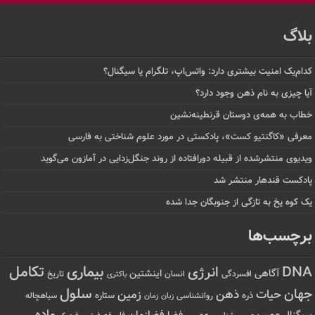
بلاگ
کدام‌یک امنیت بیشتری دارد: واتس‌اپ، تلگرام یا سیگنال؟
آیا چیزی به نام ذهن وجود دارد؟
خطاب به همه‌ی دوستان قرنطینه‌نشین
معرفی «کاگنتیو کست»، پادکستی در مورد علوم شناختی به فارسی
ویدیوی منتشرشده از قبیله دورافتاده‌ از روند جنگل‌زدایی در آمازون می‌گوید
پادکست قندهار منتشر شد
یک کوه یخ به تازگی از جنوبگان جدا شده
برچسب‌ها
تکامل
بیماری
DNA
انرژی
آگاهی
اینشتین
افسردگی
انسان
تاریخ
باکتری
سلول
جهان
حیات
ذهن
زمین
ذره
ستاره
روانشناسی
زمان
سیاهچاله
زبان
ماده