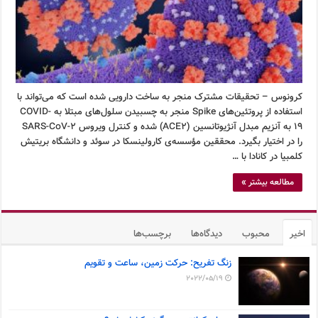
کرونوس – تحقیقات مشترک منجر به ساخت دارویی شده است که می‌تواند با
استفاده از پروتئین‌های Spike منجر به چسبیدن سلول‌های مبتلا به COVID-
19 به آنزیم مبدل آنژیوتانسین (ACE2) شده و کنترل ویروس SARS-CoV-2
را در اختیار بگیرد. محققین مؤسسه‌ی کارولینسکا در سوئد و دانشگاه بریتیش
کلمبیا در کانادا با …
مطالعه بیشتر »
اخیر
محبوب
دیدگاه‌ها
برچسب‌ها
زنگ تفریح: حرکت زمین، ساعت و تقویم
2022/05/19