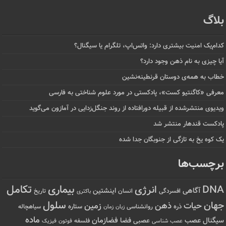
بلاگ
کدام‌یک امنیت بیشتری دارد: واتس‌اپ، تلگرام یا سیگنال؟
آیا چیزی به نام ذهن وجود دارد؟
خطاب به همه‌ی دوستان قرنطینه‌نشین
معرفی «کاگنتیو کست»، پادکستی در مورد علوم شناختی به فارسی
ویدیوی منتشرشده از قبیله دورافتاده‌ از روند جنگل‌زدایی در آمازون می‌گوید
پادکست قندهار منتشر شد
یک کوه یخ به تازگی از جنوبگان جدا شده
برچسب‌ها
تکامل
بیماری
DNA
انرژی
آگاهی
اینشتین
افسردگی
انسان
تاریخ
باکتری
سلول
جهان
حیات
ذهن
زمین
ذره
ستاره
روانشناسی
زمان
سیاهچاله
زبان
ماده
عصب
فضازمان
سیگنال
فضا
عصبی
عصب شناسی
فلسفه
فوتون
فیزیک