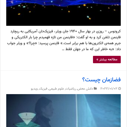
کرونوس – روزی در بهار سال ۱۹۴۰ جان ویلر، فیزیک‌دان آمریکایی به ریچارد
فاینمن تلفن کرد و به او گفت: «فاینمن من تازه فهمیدم چرا بار الکتریکی و
جرم همه‌ی الکترون‌ها با هم برابر است.» فاینمن پرسید: «چرا؟» و ویلر جواب
داد: «به خاطر این که ما در جهان فقط …
مطالعه بیشتر »
فضازمان چیست؟
2022/01/02
دانش محض
,
ریاضیات
,
علوم طبیعی
,
فیزیک
,
ویدیو