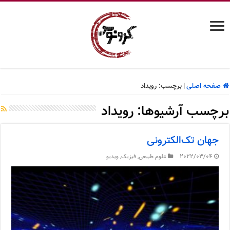
صفحه اصلی
|
برچسب:
رویداد
برچسب آرشیوها:
رویداد
جهان تک‌الکترونی
2022/03/04
علوم طبیعی
,
فیزیک
,
ویدیو