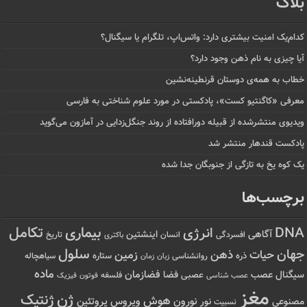
بلاگ
کدام‌یک امنیت بیشتری دارد: واتس‌اپ، تلگرام یا سیگنال؟
آیا چیزی به نام ذهن وجود دارد؟
خطاب به همه‌ی دوستان قرنطینه‌نشین
معرفی «کاگنتیو کست»، پادکستی در مورد علوم شناختی به فارسی
ویدیوی منتشرشده از قبیله دورافتاده‌ از روند جنگل‌زدایی در آمازون می‌گوید
پادکست قندهار منتشر شد
یک کوه یخ به تازگی از جنوبگان جدا شده
برچسب‌ها
تکامل
بیماری
DNA
انرژی
آگاهی
اینشتین
افسردگی
انسان
تاریخ
باکتری
سلول
جهان
حیات
ذهن
زمین
ذره
ستاره
روانشناسی
زمان
سیاهچاله
زبان
ماده
عصب
فضازمان
سیگنال
فضا
عصبی
عصب شناسی
فلسفه
فوتون
فیزیک
مغز
ژن
ژنتیک
هوش
ویروس
نور
نورون
پروتئین
مصنوعی
نسبیت