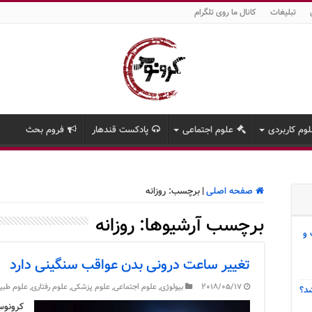
تبلیغات
کانال ما روی تلگرام
وم کاربردی
علوم اجتماعی
پادکست قندهار
فروم بحث
صفحه اصلی
|
برچسب:
روزانه
برچسب آرشیوها:
روزانه
 و
تغییر ساعت درونی بدن عواقب سنگینی دارد
2018/05/17
بیولوژی
,
علوم اجتماعی
,
علوم پزشکی
,
علوم رفتاری
,
علوم طبی
د؟
کرونوس