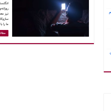
انگلستا
روزانه
م
نیز مع
سازوکار
ما را ب
مطالع