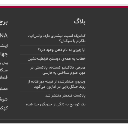
بلاگ
برچ
NA
کدام‌یک امنیت بیشتری دارد: واتس‌اپ،
تلگرام یا سیگنال؟
اینشت
آیا چیزی به نام ذهن وجود دارد؟
جها
خطاب به همه‌ی دوستان قرنطینه‌نشین
ز
زمان
معرفی «کاگنتیو کست»، پادکستی در
سیگن
مورد علوم شناختی به فارسی
فضاز
ویدیوی منتشرشده از قبیله دورافتاده‌ از
روند جنگل‌زدایی در آمازون می‌گوید
مصنو
پادکست قندهار منتشر شد
هوش
یک کوه یخ به تازگی از جنوبگان جدا شده
کهکش