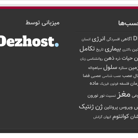
سب‌ها
میزبانی توسط
D
انرژی
آگاهی
افسردگی
انسان
تکامل
بیماری
ین
تاریخ
باکتری
ن
حیات
ذهن
ذره
روانشناسی
زبان
سلول
مین
ستاره
سیاهچاله
عصب
ال
فضا
عصبی
عصب شناسی
ماده
مان
فلسفه
فوتون
فیزیک
مغز
نور
نورون
عی
نسبیت
ژن
ژنتیک
ویروس
پروتئین
کوانتوم
ان
کیهان
گرانش