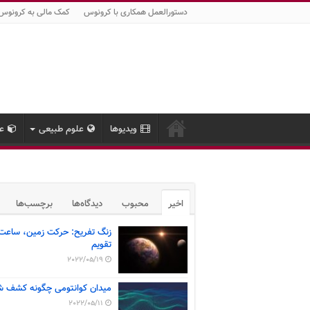
دستورالعمل همکاری با کرونوس
کمک مالی به کرونوس
ویدیوها
علوم طبیعی
عل
اخیر
محبوب
دیدگاه‌ها
برچسب‌ها
زنگ تفریح: حرکت زمین، ساعت
تقویم
2022/05/19
میدان کوانتومی چگونه کشف ش
2022/05/11