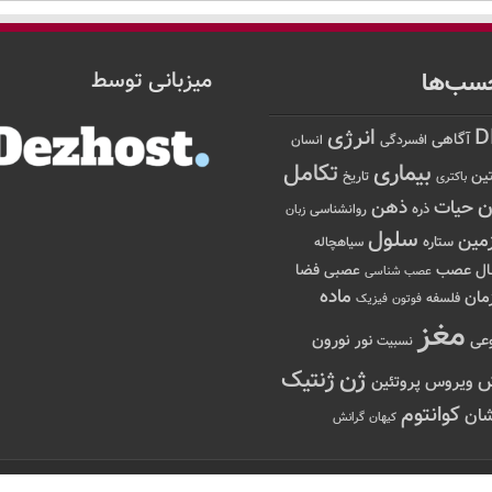
سب‌ها
میزبانی توسط
D
انرژی
آگاهی
افسردگی
انسان
تکامل
بیماری
ین
تاریخ
باکتری
ن
حیات
ذهن
ذره
روانشناسی
زبان
سلول
مین
ستاره
سیاهچاله
عصب
ال
فضا
عصبی
عصب شناسی
ماده
مان
فلسفه
فوتون
فیزیک
مغز
نور
نورون
عی
نسبیت
ژن
ژنتیک
ویروس
پروتئین
کوانتوم
ان
کیهان
گرانش