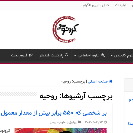
تبلیغات
کانال ما روی تلگرام
وم کاربردی
علوم اجتماعی
پادکست قندهار
فروم بحث
صفحه اصلی
|
برچسب:
روحیه
برچسب آرشیوها:
روحیه
 و
بر شخصی که ۵۵۰ برابر بیش از مقدار معمول LSD استنشاق کرد چنین رفت
2020/03/12
بیولوژی
,
علوم طبیعی
د؟
کرونوس