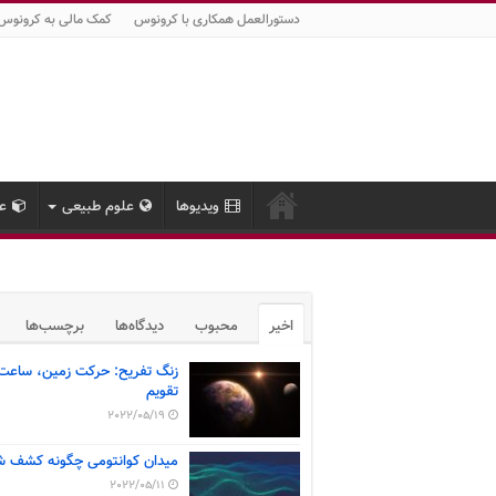
دستورالعمل همکاری با کرونوس
کمک مالی به کرونوس
ویدیوها
علوم طبیعی
عل
اخیر
محبوب
دیدگاه‌ها
برچسب‌ها
زنگ تفریح: حرکت زمین، ساعت
تقویم
2022/05/19
میدان کوانتومی چگونه کشف ش
2022/05/11