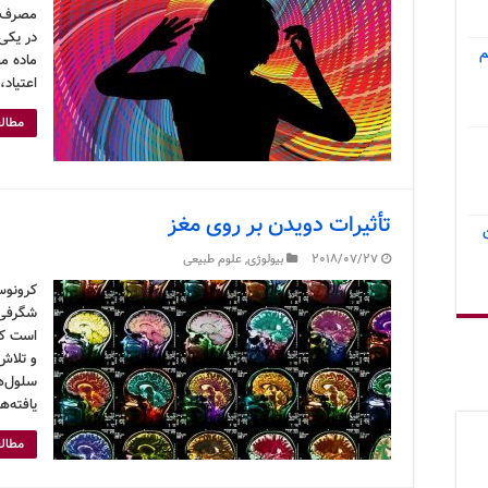
م
اعتیاد
مطالع
تأثیرات دویدن بر روی مغز
2018/07/27
بیولوژی
,
علوم طبیعی
کرونوس
شگرفی 
است که
و تلاش
سلول‌ها
یافته‌ه
مطالع