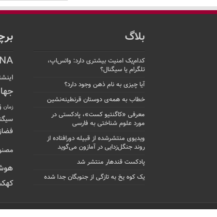
بلاگ
برچ
NA
کدام‌یک امنیت بیشتری دارد: واتس‌اپ،
تلگرام یا سیگنال؟
اینشت
آیا چیزی به نام ذهن وجود دارد؟
جها
خطاب به همه‌ی دوستان قرنطینه‌نشین
ز
زمان
معرفی «کاگنتیو کست»، پادکستی در
سیگن
مورد علوم شناختی به فارسی
فضاز
ویدیوی منتشرشده از قبیله دورافتاده‌ از
روند جنگل‌زدایی در آمازون می‌گوید
مصنو
پادکست قندهار منتشر شد
هوش
یک کوه یخ به تازگی از جنوبگان جدا شده
کهکش