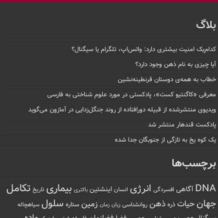
بلاگ
کدام‌یک امنیت بیشتری دارد: واتس‌اپ، تلگرام یا سیگنال؟
آیا چیزی به نام ذهن وجود دارد؟
خطاب به همه‌ی دوستان قرنطینه‌نشین
معرفی «کاگنتیو کست»، پادکستی در مورد علوم شناختی به فارسی
ویدیوی منتشرشده از قبیله دورافتاده‌ از روند جنگل‌زدایی در آمازون می‌گوید
پادکست قندهار منتشر شد
یک کوه یخ به تازگی از جنوبگان جدا شده
برچسب‌ها
تکامل
بیماری
DNA
انرژی
آگاهی
اینشتین
افسردگی
انسان
تاریخ
باکتری
سلول
جهان
حیات
ذهن
زمین
ذره
ستاره
روانشناسی
زمان
سیاهچاله
زبان
ماده