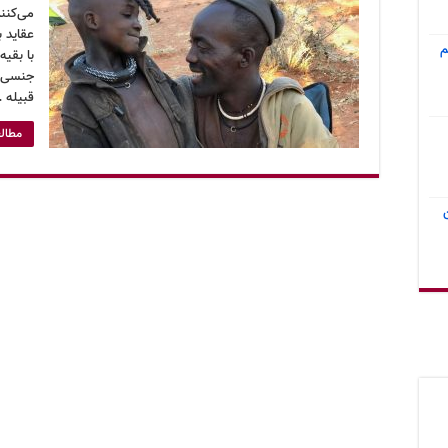
می‌کنن
عقاید ب
م
با بقیه
جنسی خ
قبیله 
مطالع