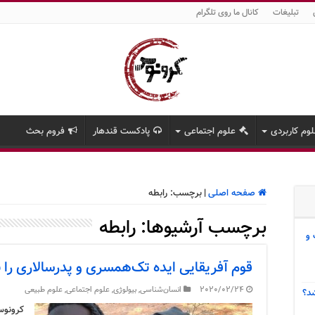
تبلیغات
کانال ما روی تلگرام
وم کاربردی
علوم اجتماعی
پادکست قندهار
فروم بحث
صفحه اصلی
|
برچسب:
رابطه
برچسب آرشیوها:
رابطه
 و
قوم آفریقایی ایده تک‌همسری و پدرسالاری ر
2020/02/24
انسان‌شناسی
,
بیولوژی
,
علوم اجتماعی
,
علوم طبیعی
د؟
کرونوس