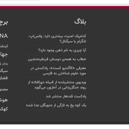
بلاگ
برچ
NA
کدام‌یک امنیت بیشتری دارد: واتس‌اپ،
تلگرام یا سیگنال؟
اینشت
آیا چیزی به نام ذهن وجود دارد؟
جها
خطاب به همه‌ی دوستان قرنطینه‌نشین
ز
زمان
معرفی «کاگنتیو کست»، پادکستی در
سیگن
مورد علوم شناختی به فارسی
فضاز
ویدیوی منتشرشده از قبیله دورافتاده‌ از
روند جنگل‌زدایی در آمازون می‌گوید
مصنو
پادکست قندهار منتشر شد
هوش
یک کوه یخ به تازگی از جنوبگان جدا شده
کهکش