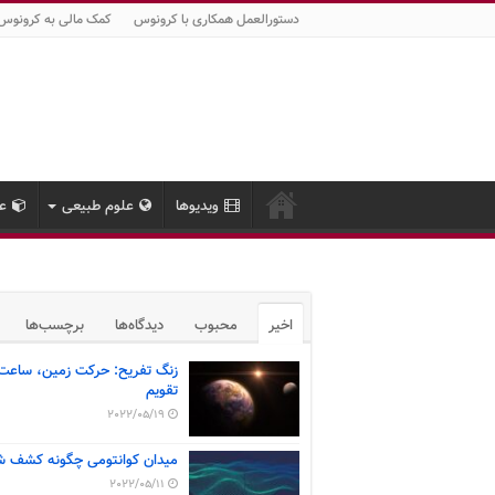
دستورالعمل همکاری با کرونوس
کمک مالی به کرونوس
ویدیوها
علوم طبیعی
عل
اخیر
محبوب
دیدگاه‌ها
برچسب‌ها
زنگ تفریح: حرکت زمین، ساعت
تقویم
2022/05/19
میدان کوانتومی چگونه کشف ش
2022/05/11