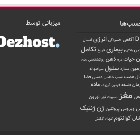
سب‌ها
میزبانی توسط
D
انرژی
آگاهی
افسردگی
انسان
تکامل
بیماری
ین
تاریخ
باکتری
ن
حیات
ذهن
ذره
روانشناسی
زبان
سلول
مین
ستاره
سیاهچاله
عصب
ال
فضا
عصبی
عصب شناسی
ماده
مان
فلسفه
فوتون
فیزیک
مغز
نور
نورون
عی
نسبیت
ژن
ژنتیک
ویروس
پروتئین
کوانتوم
ان
کیهان
گرانش