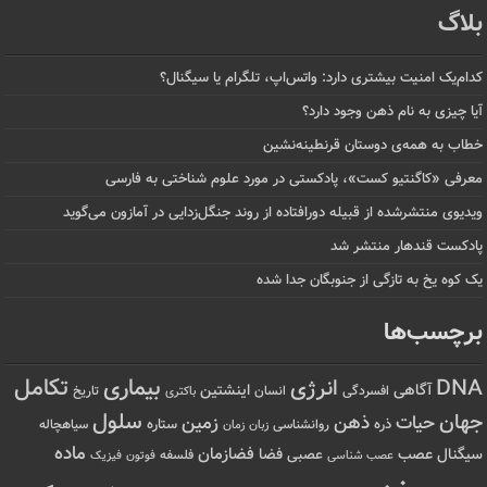
بلاگ
کدام‌یک امنیت بیشتری دارد: واتس‌اپ، تلگرام یا سیگنال؟
آیا چیزی به نام ذهن وجود دارد؟
خطاب به همه‌ی دوستان قرنطینه‌نشین
معرفی «کاگنتیو کست»، پادکستی در مورد علوم شناختی به فارسی
ویدیوی منتشرشده از قبیله دورافتاده‌ از روند جنگل‌زدایی در آمازون می‌گوید
پادکست قندهار منتشر شد
یک کوه یخ به تازگی از جنوبگان جدا شده
برچسب‌ها
تکامل
بیماری
DNA
انرژی
آگاهی
اینشتین
افسردگی
انسان
تاریخ
باکتری
سلول
جهان
حیات
ذهن
زمین
ذره
ستاره
روانشناسی
زمان
سیاهچاله
زبان
ماده
عصب
فضازمان
سیگنال
فضا
عصبی
عصب شناسی
فلسفه
فوتون
فیزیک