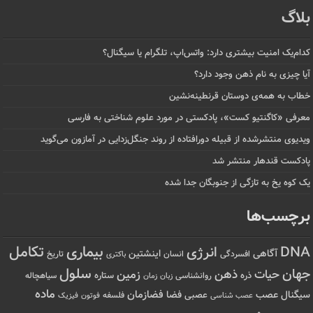
بلاگ
کدام‌یک امنیت بیشتری دارد: واتس‌اپ، تلگرام یا سیگنال؟
آیا چیزی به نام ذهن وجود دارد؟
خطاب به همه‌ی دوستان قرنطینه‌نشین
معرفی «کاگنتیو کست»، پادکستی در مورد علوم شناختی به فارسی
ویدیوی منتشرشده از قبیله دورافتاده‌ از روند جنگل‌زدایی در آمازون می‌گوید
پادکست قندهار منتشر شد
یک کوه یخ به تازگی از جنوبگان جدا شده
برچسب‌ها
تکامل
بیماری
DNA
انرژی
آگاهی
اینشتین
افسردگی
انسان
تاریخ
باکتری
سلول
جهان
حیات
ذهن
زمین
ذره
ستاره
روانشناسی
زمان
سیاهچاله
زبان
ماده
عصب
فضازمان
سیگنال
فضا
عصبی
عصب شناسی
فلسفه
فوتون
فیزیک