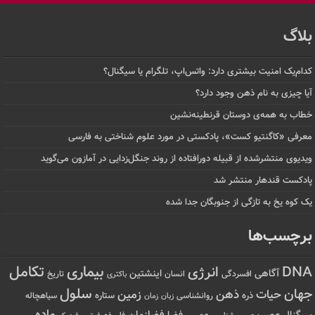
بلاگ
کدام‌یک امنیت بیشتری دارد: واتس‌اپ، تلگرام یا سیگنال؟
آیا چیزی به نام ذهن وجود دارد؟
خطاب به همه‌ی دوستان قرنطینه‌نشین
معرفی «کاگنتیو کست»، پادکستی در مورد علوم شناختی به فارسی
ویدیوی منتشرشده از قبیله دورافتاده‌ از روند جنگل‌زدایی در آمازون می‌گوید
پادکست قندهار منتشر شد
یک کوه یخ به تازگی از جنوبگان جدا شده
برچسب‌ها
تکامل
بیماری
DNA
انرژی
آگاهی
اینشتین
افسردگی
انسان
تاریخ
باکتری
سلول
جهان
حیات
ذهن
زمین
ذره
ستاره
روانشناسی
زمان
سیاهچاله
زبان
ماده