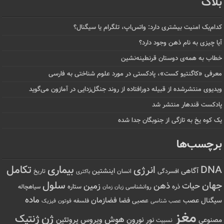
بلاگ
کدام‌یک امنیت بیشتری دارد: واتس‌اپ، تلگرام یا سیگنال؟
آیا چیزی به نام ذهن وجود دارد؟
خطاب به همه‌ی دوستان قرنطینه‌نشین
معرفی «کاگنتیو کست»، پادکستی در مورد علوم شناختی به فارسی
ویدیوی منتشرشده از قبیله دورافتاده‌ از روند جنگل‌زدایی در آمازون می‌گوید
پادکست قندهار منتشر شد
یک کوه یخ به تازگی از جنوبگان جدا شده
برچسب‌ها
تکامل
بیماری
DNA
انرژی
آگاهی
اینشتین
افسردگی
انسان
تاریخ
باکتری
سلول
جهان
حیات
ذهن
زمین
ذره
ستاره
روانشناسی
زمان
سیاهچاله
زبان
ماده
عصب
فضازمان
سیگنال
فضا
عصبی
عصب شناسی
فلسفه
فوتون
فیزیک
مغز
ژن
ژنتیک
هوش
ویروس
نور
نورون
پروتئین
مصنوعی
نسبیت