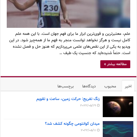
علم، معتبرترین و قوی‌ترین ابزار ما برای فهم جهان است. با این همه علم
کامل نیست و هرگز نخواهد توانست منجر به فهم ما از همه‌چیز شود. در این
ویدیو به یکی از این نقص‌های علمی می‌پردازیم که هنوز حل و فصل نشده
است. حتماً شنیده‌اید که جنسیت یک طیف …
مطالعه بیشتر »
اخیر
محبوب
دیدگاه‌ها
برچسب‌ها
زنگ تفریح: حرکت زمین، ساعت و تقویم
2022/05/19
میدان کوانتومی چگونه کشف شد؟
2022/05/11