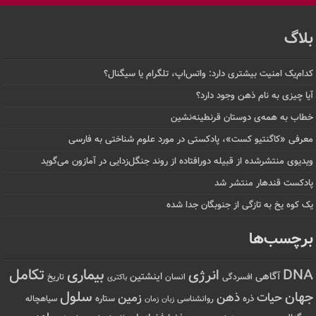
بلاگ
کدام‌یک امنیت بیشتری دارد: واتس‌اپ، تلگرام یا سیگنال؟
آیا چیزی به نام ذهن وجود دارد؟
خطاب به همه‌ی دوستان قرنطینه‌نشین
معرفی «کاگنتیو کست»، پادکستی در مورد علوم شناختی به فارسی
ویدیوی منتشرشده از قبیله دورافتاده‌ از روند جنگل‌زدایی در آمازون می‌گوید
پادکست قندهار منتشر شد
یک کوه یخ به تازگی از جنوبگان جدا شده
برچسب‌ها
تکامل
بیماری
DNA
انرژی
آگاهی
اینشتین
افسردگی
انسان
تاریخ
باکتری
سلول
جهان
حیات
ذهن
زمین
ذره
ستاره
روانشناسی
زمان
سیاهچاله
زبان