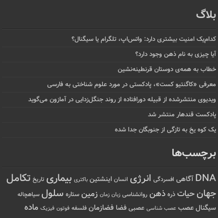
بلاگ
کدام‌یک امنیت بیشتری دارد: واتس‌اپ، تلگرام یا سیگنال؟
آیا چیزی به نام ذهن وجود دارد؟
خطاب به همه‌ی دوستان قرنطینه‌نشین
معرفی «کاگنتیو کست»، پادکستی در مورد علوم شناختی به فارسی
ویدیوی منتشرشده از قبیله دورافتاده‌ از روند جنگل‌زدایی در آمازون می‌گوید
پادکست قندهار منتشر شد
یک کوه یخ به تازگی از جنوبگان جدا شده
برچسب‌ها
تکامل
بیماری
DNA
انرژی
آگاهی
اینشتین
افسردگی
انسان
تاریخ
باکتری
سلول
جهان
حیات
ذهن
زمین
ذره
ستاره
روانشناسی
زمان
سیاهچاله
زبان
ماده
عصب
فضازمان
سیگنال
فضا
عصبی
عصب شناسی
فلسفه
فوتون
فیزیک