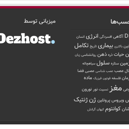
سب‌ها
میزبانی توسط
D
انرژی
آگاهی
افسردگی
انسان
تکامل
بیماری
ین
تاریخ
باکتری
ن
حیات
ذهن
ذره
روانشناسی
زبان
سلول
مین
ستاره
سیاهچاله
عصب
ال
فضا
عصبی
عصب شناسی
ماده
مان
فلسفه
فوتون
فیزیک
مغز
نور
نورون
عی
نسبیت
ژن
ژنتیک
ویروس
پروتئین
کوانتوم
ان
کیهان
گرانش