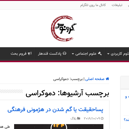
تبلیغات
کانال ما روی تلگرام
وم کاربردی
علوم اجتماعی
پادکست قندهار
فروم بحث
صفحه اصلی
|
برچسب:
دموکراسی
برچسب آرشیوها:
دموکراسی
 و
پساحقیقت یا گم شدن در هژمونی فرهنگی
2018/10/09
بلاگ
د؟
طی هفت