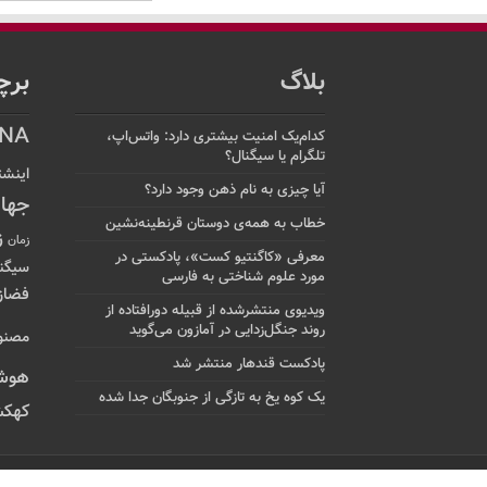
بلاگ
برچ
NA
کدام‌یک امنیت بیشتری دارد: واتس‌اپ،
تلگرام یا سیگنال؟
اینشت
آیا چیزی به نام ذهن وجود دارد؟
جها
خطاب به همه‌ی دوستان قرنطینه‌نشین
ز
زمان
معرفی «کاگنتیو کست»، پادکستی در
سیگن
مورد علوم شناختی به فارسی
فضاز
ویدیوی منتشرشده از قبیله دورافتاده‌ از
روند جنگل‌زدایی در آمازون می‌گوید
مصنو
پادکست قندهار منتشر شد
هوش
یک کوه یخ به تازگی از جنوبگان جدا شده
کهکش