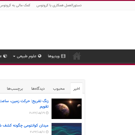
دستورالعمل همکاری با کرونوس
کمک مالی به کرونوس
ویدیوها
علوم طبیعی
عل
اخیر
محبوب
دیدگاه‌ها
برچسب‌ها
زنگ تفریح: حرکت زمین، ساعت
تقویم
2022/05/19
میدان کوانتومی چگونه کشف ش
2022/05/11