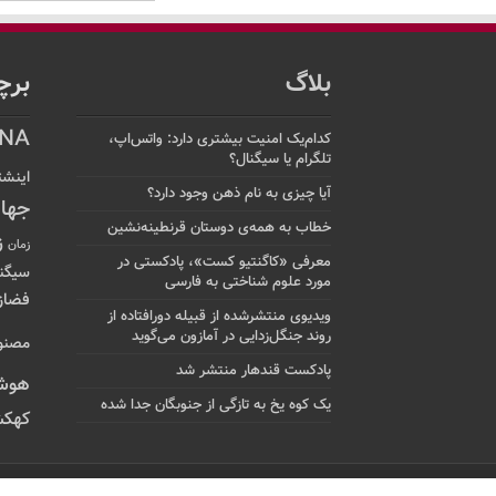
بلاگ
برچ
NA
کدام‌یک امنیت بیشتری دارد: واتس‌اپ،
تلگرام یا سیگنال؟
اینشت
آیا چیزی به نام ذهن وجود دارد؟
جها
خطاب به همه‌ی دوستان قرنطینه‌نشین
ز
زمان
معرفی «کاگنتیو کست»، پادکستی در
سیگن
مورد علوم شناختی به فارسی
فضاز
ویدیوی منتشرشده از قبیله دورافتاده‌ از
روند جنگل‌زدایی در آمازون می‌گوید
مصنو
پادکست قندهار منتشر شد
هوش
یک کوه یخ به تازگی از جنوبگان جدا شده
کهکش