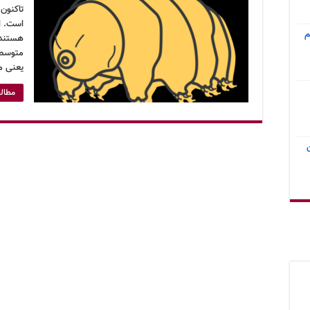
است. ای
م
هستند.
متوسط 
یعنی می
مطالع