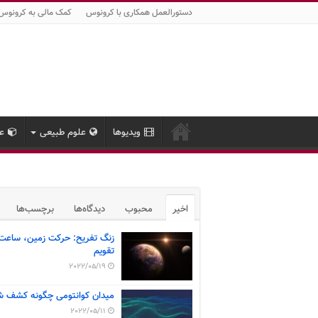
دستورالعمل همکاری با کرونوس
کمک مالی به کرونوس
ویدیوها
علوم طبیعی
عل
اخیر
محبوب
دیدگاه‌ها
برچسب‌ها
زنگ تفریح: حرکت زمین، ساعت
تقویم
2022/05/19
میدان کوانتومی چگونه کشف ش
2022/05/11