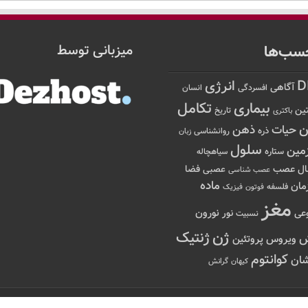
سب‌ها
میزبانی توسط
D
انرژی
آگاهی
افسردگی
انسان
تکامل
بیماری
ین
تاریخ
باکتری
ن
حیات
ذهن
ذره
روانشناسی
زبان
سلول
مین
ستاره
سیاهچاله
عصب
ال
فضا
عصبی
عصب شناسی
ماده
مان
فلسفه
فوتون
فیزیک
مغز
نور
نورون
عی
نسبیت
ژن
ژنتیک
ویروس
پروتئین
کوانتوم
ان
کیهان
گرانش