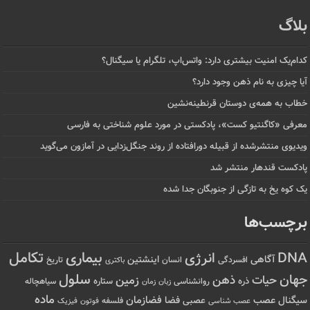
بلاگ
کدام‌یک امنیت بیشتری دارد: واتس‌اپ، تلگرام یا سیگنال؟
آیا چیزی به نام ذهن وجود دارد؟
خطاب به همه‌ی دوستان قرنطینه‌نشین
معرفی «کاگنتیو کست»، پادکستی در مورد علوم شناختی به فارسی
ویدیوی منتشرشده از قبیله دورافتاده‌ از روند جنگل‌زدایی در آمازون می‌گوید
پادکست قندهار منتشر شد
یک کوه یخ به تازگی از جنوبگان جدا شده
برچسب‌ها
تکامل
بیماری
DNA
انرژی
آگاهی
اینشتین
افسردگی
انسان
تاریخ
باکتری
سلول
جهان
حیات
ذهن
زمین
ذره
ستاره
روانشناسی
زمان
سیاهچاله
زبان
ماده
عصب
فضازمان
سیگنال
فضا
عصبی
عصب شناسی
فلسفه
فوتون
فیزیک