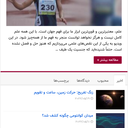
علم، معتبرترین و قوی‌ترین ابزار ما برای فهم جهان است. با این همه علم
کامل نیست و هرگز نخواهد توانست منجر به فهم ما از همه‌چیز شود. در این
ویدیو به یکی از این نقص‌های علمی می‌پردازیم که هنوز حل و فصل نشده
است. حتماً شنیده‌اید که جنسیت یک طیف …
مطالعه بیشتر »
اخیر
محبوب
دیدگاه‌ها
برچسب‌ها
زنگ تفریح: حرکت زمین، ساعت و تقویم
2022/05/19
میدان کوانتومی چگونه کشف شد؟
2022/05/11