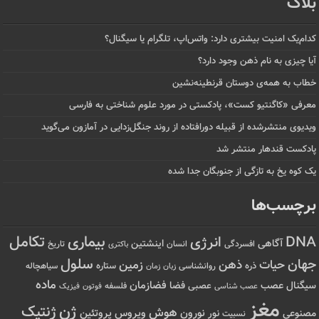
بلاگ
کدام‌یک امنیت بیشتری دارد: واتس‌اپ، تلگرام یا سیگنال؟
آیا چیزی به نام ذهن وجود دارد؟
خطاب به همه‌ی دوستان قرنطینه‌نشین
معرفی «کاگنتیو کست»، پادکستی در مورد علوم شناختی به فارسی
ویدیوی منتشرشده از قبیله دورافتاده‌ از روند جنگل‌زدایی در آمازون می‌گوید
پادکست قندهار منتشر شد
یک کوه یخ به تازگی از جنوبگان جدا شده
برچسب‌ها
تکامل
بیماری
DNA
انرژی
آگاهی
اینشتین
افسردگی
انسان
تاریخ
باکتری
سلول
جهان
حیات
ذهن
زمین
ذره
ستاره
روانشناسی
زمان
سیاهچاله
زبان
ماده
عصب
فضازمان
سیگنال
فضا
عصبی
عصب شناسی
فلسفه
فوتون
فیزیک
مغز
ژن
ژنتیک
هوش
ویروس
نور
نورون
پروتئین
مصنوعی
نسبیت