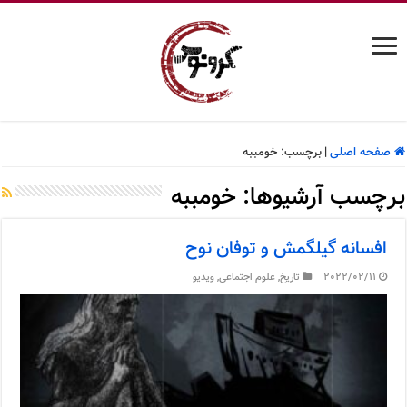
صفحه اصلی
|
برچسب:
خومببه
برچسب آرشیوها:
خومببه
افسانه گیلگمش و توفان نوح
2022/02/11
تاریخ
,
علوم اجتماعی
,
ویدیو