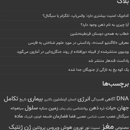
بلاگ
کدام‌یک امنیت بیشتری دارد: واتس‌اپ، تلگرام یا سیگنال؟
آیا چیزی به نام ذهن وجود دارد؟
خطاب به همه‌ی دوستان قرنطینه‌نشین
معرفی «کاگنتیو کست»، پادکستی در مورد علوم شناختی به فارسی
ویدیوی منتشرشده از قبیله دورافتاده‌ از روند جنگل‌زدایی در آمازون می‌گوید
پادکست قندهار منتشر شد
یک کوه یخ به تازگی از جنوبگان جدا شده
برچسب‌ها
تکامل
بیماری
DNA
انرژی
آگاهی
اینشتین
افسردگی
انسان
تاریخ
باکتری
سلول
جهان
حیات
ذهن
زمین
ذره
ستاره
روانشناسی
زمان
سیاهچاله
زبان
ماده
عصب
فضازمان
سیگنال
فضا
عصبی
عصب شناسی
فلسفه
فوتون
فیزیک
مغز
ژن
ژنتیک
هوش
ویروس
نور
نورون
پروتئین
مصنوعی
نسبیت