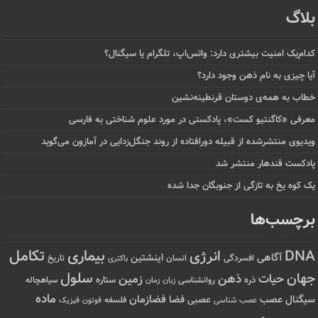
بلاگ
کدام‌یک امنیت بیشتری دارد: واتس‌اپ، تلگرام یا سیگنال؟
آیا چیزی به نام ذهن وجود دارد؟
خطاب به همه‌ی دوستان قرنطینه‌نشین
معرفی «کاگنتیو کست»، پادکستی در مورد علوم شناختی به فارسی
ویدیوی منتشرشده از قبیله دورافتاده‌ از روند جنگل‌زدایی در آمازون می‌گوید
پادکست قندهار منتشر شد
یک کوه یخ به تازگی از جنوبگان جدا شده
برچسب‌ها
تکامل
بیماری
DNA
انرژی
آگاهی
اینشتین
افسردگی
انسان
تاریخ
باکتری
سلول
جهان
حیات
ذهن
زمین
ذره
ستاره
روانشناسی
زمان
سیاهچاله
زبان
ماده
عصب
فضازمان
سیگنال
فضا
عصبی
عصب شناسی
فلسفه
فوتون
فیزیک