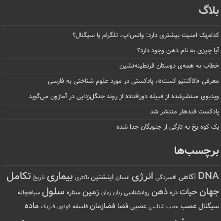
بلاگ
کدام‌یک امنیت بیشتری دارد: واتس‌اپ، تلگرام یا سیگنال؟
آیا چیزی به نام ذهن وجود دارد؟
خطاب به همه‌ی دوستان قرنطینه‌نشین
معرفی «کاگنتیو کست»، پادکستی در مورد علوم شناختی به فارسی
ویدیوی منتشرشده از قبیله دورافتاده‌ از روند جنگل‌زدایی در آمازون می‌گوید
پادکست قندهار منتشر شد
یک کوه یخ به تازگی از جنوبگان جدا شده
برچسب‌ها
تکامل
بیماری
DNA
انرژی
آگاهی
اینشتین
افسردگی
انسان
تاریخ
باکتری
سلول
جهان
حیات
ذهن
زمین
ذره
ستاره
روانشناسی
زمان
سیاهچاله
زبان
ماده
عصب
فضازمان
سیگنال
فضا
عصبی
عصب شناسی
فلسفه
فوتون
فیزیک