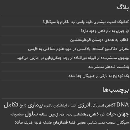
بلاگ
کدام‌یک امنیت بیشتری دارد: واتس‌اپ، تلگرام یا سیگنال؟
آیا چیزی به نام ذهن وجود دارد؟
خطاب به همه‌ی دوستان قرنطینه‌نشین
معرفی «کاگنتیو کست»، پادکستی در مورد علوم شناختی به فارسی
ویدیوی منتشرشده از قبیله دورافتاده‌ از روند جنگل‌زدایی در آمازون می‌گوید
پادکست قندهار منتشر شد
یک کوه یخ به تازگی از جنوبگان جدا شده
برچسب‌ها
تکامل
بیماری
DNA
انرژی
آگاهی
اینشتین
افسردگی
انسان
تاریخ
باکتری
سلول
جهان
حیات
ذهن
زمین
ذره
ستاره
روانشناسی
زمان
سیاهچاله
زبان
ماده
عصب
فضازمان
سیگنال
فضا
عصبی
عصب شناسی
فلسفه
فوتون
فیزیک