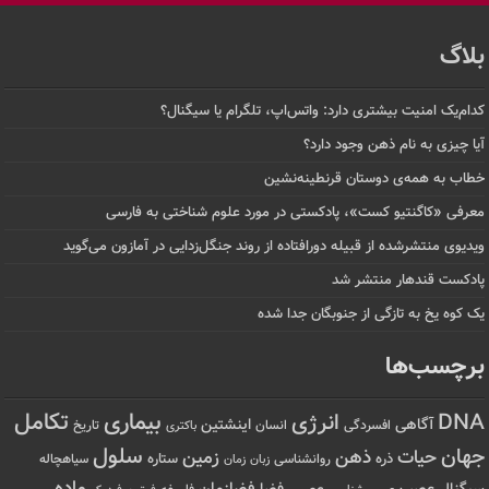
بلاگ
کدام‌یک امنیت بیشتری دارد: واتس‌اپ، تلگرام یا سیگنال؟
آیا چیزی به نام ذهن وجود دارد؟
خطاب به همه‌ی دوستان قرنطینه‌نشین
معرفی «کاگنتیو کست»، پادکستی در مورد علوم شناختی به فارسی
ویدیوی منتشرشده از قبیله دورافتاده‌ از روند جنگل‌زدایی در آمازون می‌گوید
پادکست قندهار منتشر شد
یک کوه یخ به تازگی از جنوبگان جدا شده
برچسب‌ها
تکامل
بیماری
DNA
انرژی
آگاهی
اینشتین
افسردگی
انسان
تاریخ
باکتری
سلول
جهان
حیات
ذهن
زمین
ذره
ستاره
روانشناسی
زمان
سیاهچاله
زبان
ماده