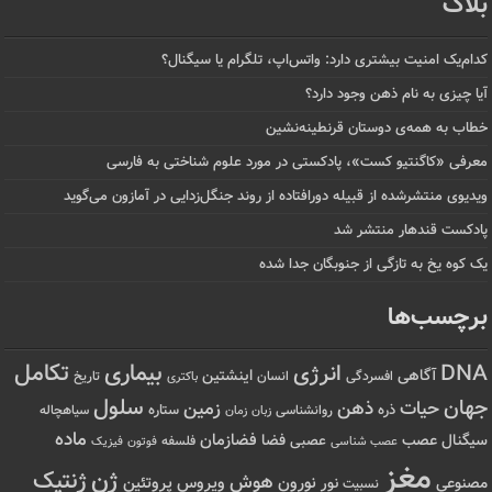
بلاگ
کدام‌یک امنیت بیشتری دارد: واتس‌اپ، تلگرام یا سیگنال؟
آیا چیزی به نام ذهن وجود دارد؟
خطاب به همه‌ی دوستان قرنطینه‌نشین
معرفی «کاگنتیو کست»، پادکستی در مورد علوم شناختی به فارسی
ویدیوی منتشرشده از قبیله دورافتاده‌ از روند جنگل‌زدایی در آمازون می‌گوید
پادکست قندهار منتشر شد
یک کوه یخ به تازگی از جنوبگان جدا شده
برچسب‌ها
تکامل
بیماری
DNA
انرژی
آگاهی
اینشتین
افسردگی
انسان
تاریخ
باکتری
سلول
جهان
حیات
ذهن
زمین
ذره
ستاره
روانشناسی
زمان
سیاهچاله
زبان
ماده
عصب
فضازمان
سیگنال
فضا
عصبی
عصب شناسی
فلسفه
فوتون
فیزیک
مغز
ژن
ژنتیک
هوش
ویروس
نور
نورون
پروتئین
مصنوعی
نسبیت