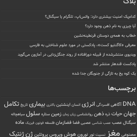
بلاگ
کدام‌یک امنیت بیشتری دارد: واتس‌اپ، تلگرام یا سیگنال؟
آیا چیزی به نام ذهن وجود دارد؟
خطاب به همه‌ی دوستان قرنطینه‌نشین
معرفی «کاگنتیو کست»، پادکستی در مورد علوم شناختی به فارسی
ویدیوی منتشرشده از قبیله دورافتاده‌ از روند جنگل‌زدایی در آمازون می‌گوید
پادکست قندهار منتشر شد
یک کوه یخ به تازگی از جنوبگان جدا شده
برچسب‌ها
تکامل
بیماری
DNA
انرژی
آگاهی
اینشتین
افسردگی
انسان
تاریخ
باکتری
سلول
جهان
حیات
ذهن
زمین
ذره
ستاره
روانشناسی
زمان
سیاهچاله
زبان
ماده
عصب
فضازمان
سیگنال
فضا
عصبی
عصب شناسی
فلسفه
فوتون
فیزیک
مغز
ژن
ژنتیک
هوش
ویروس
نور
نورون
پروتئین
مصنوعی
نسبیت