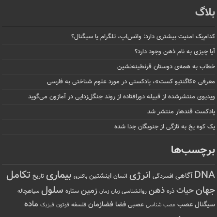
بلاگ
کدام‌یک امنیت بیشتری دارد: واتس‌اپ، تلگرام یا سیگنال؟
آیا چیزی به نام ذهن وجود دارد؟
خطاب به همه‌ی دوستان قرنطینه‌نشین
معرفی «کاگنتیو کست»، پادکستی در مورد علوم شناختی به فارسی
ویدیوی منتشرشده از قبیله دورافتاده‌ از روند جنگل‌زدایی در آمازون می‌گوید
پادکست قندهار منتشر شد
یک کوه یخ به تازگی از جنوبگان جدا شده
برچسب‌ها
تکامل
بیماری
DNA
انرژی
آگاهی
اینشتین
افسردگی
انسان
تاریخ
باکتری
سلول
جهان
حیات
ذهن
زمین
ذره
ستاره
روانشناسی
زمان
سیاهچاله
زبان
ماده
عصب
فضازمان
سیگنال
فضا
عصبی
عصب شناسی
فلسفه
فوتون
فیزیک