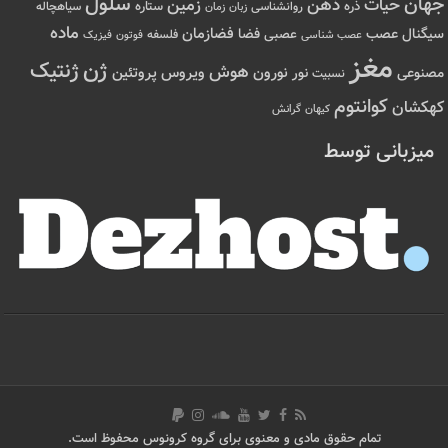
سلول
جهان
حیات
ذهن
زمین
ذره
ستاره
روانشناسی
زمان
سیاهچاله
زبان
ماده
عصب
فضازمان
سیگنال
فضا
عصبی
عصب شناسی
فلسفه
فوتون
فیزیک
مغز
ژن
ژنتیک
هوش
ویروس
نور
نورون
پروتئین
مصنوعی
نسبیت
کوانتوم
کهکشان
کیهان
گرانش
میزبانی توسط
تمام حقوق مادی و معنوی برای گروه کرونوس محفوظ است.