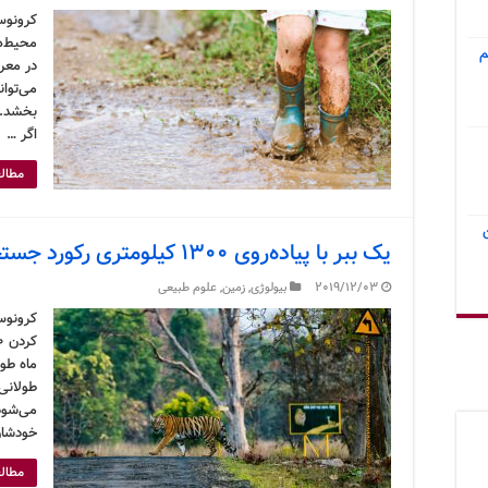
کرونوس
محیط‌ه
م
در معر
می‌توان
بخشد. 
اگر …
مطالع
یک ببر با پیاده‌روی ۱۳۰۰ کیلومتری رکورد جستجو به دنبال سکس و غذا را زد
2019/12/03
بیولوژی
,
زمین
,
علوم طبیعی
کرونوس
ماه طول
طولانی
می‌شود.
خودشان
مطالع