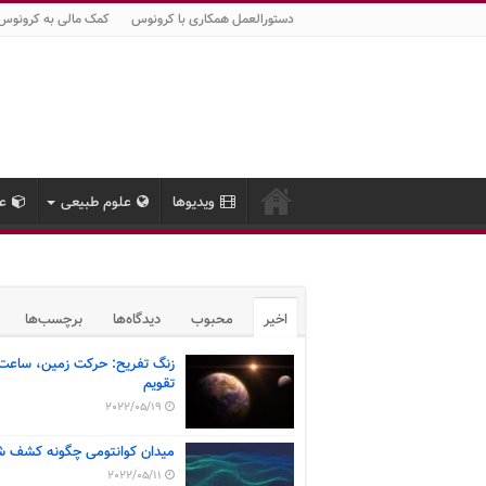
دستورالعمل همکاری با کرونوس
کمک مالی به کرونوس
ویدیوها
علوم طبیعی
عل
اخیر
محبوب
دیدگاه‌ها
برچسب‌ها
زنگ تفریح: حرکت زمین، ساعت
تقویم
2022/05/19
میدان کوانتومی چگونه کشف ش
2022/05/11