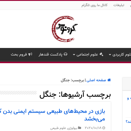
تبلیغات
کانال ما روی تلگرام
وم کاربردی
علوم اجتماعی
پادکست قندهار
فروم بحث
صفحه اصلی
|
برچسب:
جنگل
برچسب آرشیوها:
جنگل
 و
بازی در محیط‌های طبیعی سیستم ایمنی بدن کود
می‌بخشد
د؟
2020/10/18
بیولوژی
,
علوم طبیعی