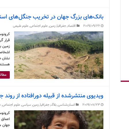
بانک‌های بزرگ جهان در تخریب جنگل‌های است
2019/09/26
اقتصاد
,
جغرافیا
,
زمین
,
علوم اجتماعی
,
علوم طبیعی
کرونوس
قرار گر
زمین به
اشخاصی
نشان د
هستند،
مطالع
ویدیوی منتشرشده از قبیله دورافتاده‌ از روند ج
2019/07/23
انسان‌شناسی
,
بلاگ
,
جغرافیا
,
زمین
,
سیاسی
,
علوم اجتماعی
,
ع
کرونوس 
اعماق ج
جهان م