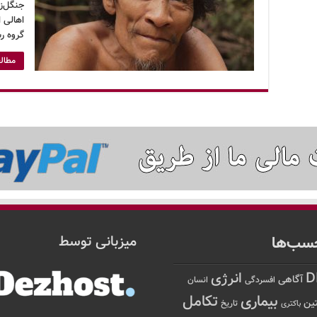
جنگل‌زد
اهالی ا
گروه رس
مطالع
سب‌ها
میزبانی توسط
D
انرژی
آگاهی
افسردگی
انسان
تکامل
بیماری
ین
تاریخ
باکتری