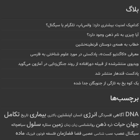
بلاگ
کدام‌یک امنیت بیشتری دارد: واتس‌اپ، تلگرام یا سیگنال؟
آیا چیزی به نام ذهن وجود دارد؟
خطاب به همه‌ی دوستان قرنطینه‌نشین
معرفی «کاگنتیو کست»، پادکستی در مورد علوم شناختی به فارسی
ویدیوی منتشرشده از قبیله دورافتاده‌ از روند جنگل‌زدایی در آمازون می‌گوید
پادکست قندهار منتشر شد
یک کوه یخ به تازگی از جنوبگان جدا شده
برچسب‌ها
تکامل
بیماری
DNA
انرژی
آگاهی
اینشتین
افسردگی
انسان
تاریخ
باکتری
سلول
جهان
حیات
ذهن
زمین
ذره
ستاره
روانشناسی
زمان
سیاهچاله
زبان
ماده
عصب
فضازمان
سیگنال
فضا
عصبی
عصب شناسی
فلسفه
فوتون
فیزیک