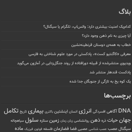
بلاگ
کدام‌یک امنیت بیشتری دارد: واتس‌اپ، تلگرام یا سیگنال؟
آیا چیزی به نام ذهن وجود دارد؟
خطاب به همه‌ی دوستان قرنطینه‌نشین
معرفی «کاگنتیو کست»، پادکستی در مورد علوم شناختی به فارسی
ویدیوی منتشرشده از قبیله دورافتاده‌ از روند جنگل‌زدایی در آمازون می‌گوید
پادکست قندهار منتشر شد
یک کوه یخ به تازگی از جنوبگان جدا شده
برچسب‌ها
تکامل
بیماری
DNA
انرژی
آگاهی
اینشتین
افسردگی
انسان
تاریخ
باکتری
سلول
جهان
حیات
ذهن
زمین
ذره
ستاره
روانشناسی
زمان
سیاهچاله
زبان
ماده
عصب
فضازمان
سیگنال
فضا
عصبی
عصب شناسی
فلسفه
فوتون
فیزیک