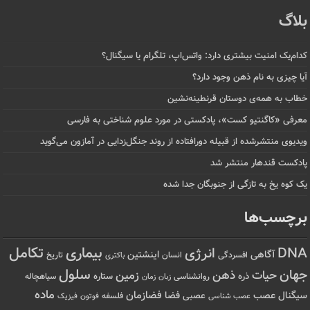
بلاگ
کدام‌یک امنیت بیشتری دارد: واتس‌اپ، تلگرام یا سیگنال؟
آیا چیزی به نام ذهن وجود دارد؟
خطاب به همه‌ی دوستان قرنطینه‌نشین
معرفی «کاگنتیو کست»، پادکستی در مورد علوم شناختی به فارسی
ویدیوی منتشرشده از قبیله دورافتاده‌ از روند جنگل‌زدایی در آمازون می‌گوید
پادکست قندهار منتشر شد
یک کوه یخ به تازگی از جنوبگان جدا شده
برچسب‌ها
تکامل
بیماری
DNA
انرژی
آگاهی
اینشتین
افسردگی
انسان
تاریخ
باکتری
سلول
جهان
حیات
ذهن
زمین
ذره
ستاره
روانشناسی
زمان
سیاهچاله
زبان
ماده
عصب
فضازمان
سیگنال
فضا
عصبی
عصب شناسی
فلسفه
فوتون
فیزیک