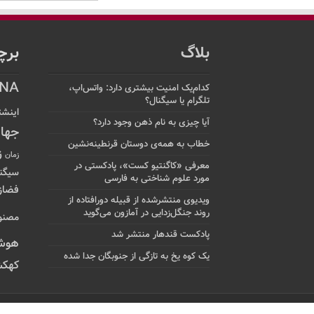
بلاگ
برچ
NA
کدام‌یک امنیت بیشتری دارد: واتس‌اپ،
تلگرام یا سیگنال؟
اینشت
آیا چیزی به نام ذهن وجود دارد؟
جها
خطاب به همه‌ی دوستان قرنطینه‌نشین
ز
زمان
معرفی «کاگنتیو کست»، پادکستی در
سیگن
مورد علوم شناختی به فارسی
فضاز
ویدیوی منتشرشده از قبیله دورافتاده‌ از
روند جنگل‌زدایی در آمازون می‌گوید
مصنو
پادکست قندهار منتشر شد
هوش
یک کوه یخ به تازگی از جنوبگان جدا شده
کهکش