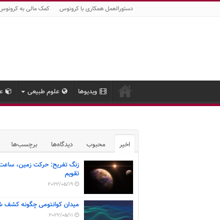
دستورالعمل همکاری با کرونوس
کمک مالی به کرونوس
ویدیوها
علوم طبیعی
عل
اخیر
محبوب
دیدگاه‌ها
برچسب‌ها
زنگ تفریح: حرکت زمین، ساعت
تقویم
2022/05/19
میدان کوانتومی چگونه کشف ش
2022/05/11