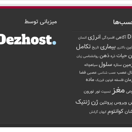
سب‌ها
میزبانی توسط
D
انرژی
آگاهی
افسردگی
انسان
تکامل
بیماری
ین
تاریخ
باکتری
ن
حیات
ذهن
ذره
روانشناسی
زبان
سلول
مین
ستاره
سیاهچاله
عصب
ال
فضا
عصبی
عصب شناسی
ماده
مان
فلسفه
فوتون
فیزیک
مغز
نور
نورون
عی
نسبیت
ژن
ژنتیک
ویروس
پروتئین
کوانتوم
ان
کیهان
گرانش