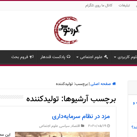
تبلیغات
کانال ما روی تلگرام
وم کاربردی
علوم اجتماعی
پادکست قندهار
فروم بحث
صفحه اصلی
|
برچسب:
تولیدکننده
برچسب آرشیوها:
تولیدکننده
 و
مزد در نظام سرمایه‌داری
2020/05/19
اقتصاد
,
سیاسی
,
علوم اجتماعی
د؟
این مط