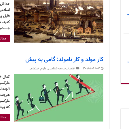
حداقل 
اسلامی 
م
فایل پی
کنید. ت
جست‌وج
مطالع
کار مولد و کار نامولد: گامی به پیش
2018/06/07
اقتصاد
,
جامعه‌شناسی
,
علوم اجتماعی
کمال خ
مارکسیس
آلوده‌
هرچند ا
مارکسیس
که پیش
مطالع