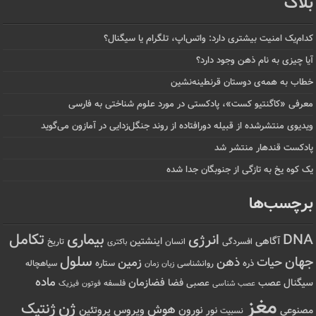
بلاگ
کدام‌یک امنیت بیشتری دارد: واتس‌اپ، تلگرام یا سیگنال؟
آیا چیزی به نام ذهن وجود دارد؟
خطاب به همه‌ی دوستان قرنطینه‌نشین
معرفی «کاگنتیو کست»، پادکستی در مورد علوم شناختی به فارسی
ویدیوی منتشرشده از قبیله دورافتاده‌ از روند جنگل‌زدایی در آمازون می‌گوید
پادکست قندهار منتشر شد
یک کوه یخ به تازگی از جنوبگان جدا شده
برچسب‌ها
تکامل
بیماری
DNA
انرژی
آگاهی
اینشتین
افسردگی
انسان
تاریخ
باکتری
سلول
جهان
حیات
ذهن
زمین
ذره
ستاره
روانشناسی
زمان
سیاهچاله
زبان
ماده
عصب
فضازمان
سیگنال
فضا
عصبی
عصب شناسی
فلسفه
فوتون
فیزیک
مغز
ژن
ژنتیک
هوش
ویروس
نور
نورون
پروتئین
مصنوعی
نسبیت