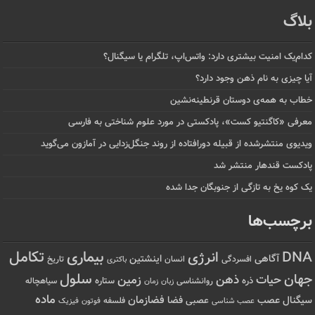
بلاگ
کدام‌یک امنیت بیشتری دارد: واتس‌اپ، تلگرام یا سیگنال؟
آیا چیزی به نام ذهن وجود دارد؟
خطاب به همه‌ی دوستان قرنطینه‌نشین
معرفی «کاگنتیو کست»، پادکستی در مورد علوم شناختی به فارسی
ویدیوی منتشرشده از قبیله دورافتاده‌ از روند جنگل‌زدایی در آمازون می‌گوید
پادکست قندهار منتشر شد
یک کوه یخ به تازگی از جنوبگان جدا شده
برچسب‌ها
تکامل
بیماری
DNA
انرژی
آگاهی
اینشتین
افسردگی
انسان
تاریخ
باکتری
سلول
جهان
حیات
ذهن
زمین
ذره
ستاره
روانشناسی
زمان
سیاهچاله
زبان
ماده
عصب
فضازمان
سیگنال
فضا
عصبی
عصب شناسی
فلسفه
فوتون
فیزیک