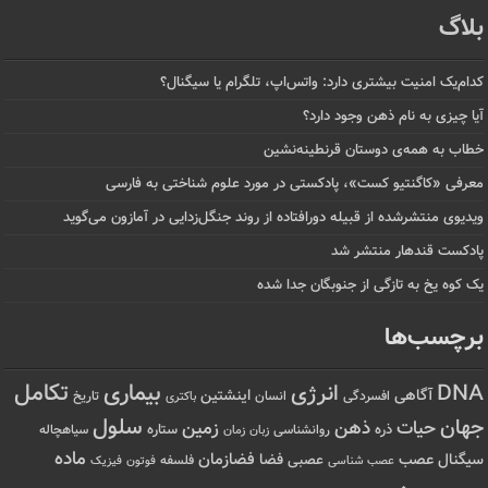
بلاگ
کدام‌یک امنیت بیشتری دارد: واتس‌اپ، تلگرام یا سیگنال؟
آیا چیزی به نام ذهن وجود دارد؟
خطاب به همه‌ی دوستان قرنطینه‌نشین
معرفی «کاگنتیو کست»، پادکستی در مورد علوم شناختی به فارسی
ویدیوی منتشرشده از قبیله دورافتاده‌ از روند جنگل‌زدایی در آمازون می‌گوید
پادکست قندهار منتشر شد
یک کوه یخ به تازگی از جنوبگان جدا شده
برچسب‌ها
تکامل
بیماری
DNA
انرژی
آگاهی
اینشتین
افسردگی
انسان
تاریخ
باکتری
سلول
جهان
حیات
ذهن
زمین
ذره
ستاره
روانشناسی
زمان
سیاهچاله
زبان
ماده
عصب
فضازمان
سیگنال
فضا
عصبی
عصب شناسی
فلسفه
فوتون
فیزیک