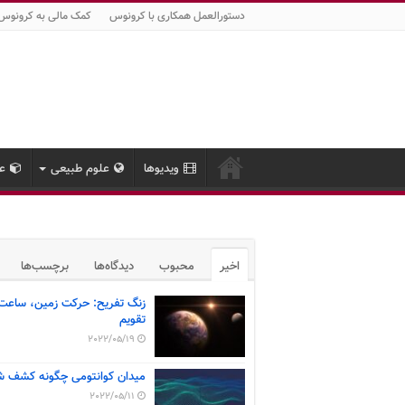
دستورالعمل همکاری با کرونوس
کمک مالی به کرونوس
ویدیوها
علوم طبیعی
عل
اخیر
محبوب
دیدگاه‌ها
برچسب‌ها
زنگ تفریح: حرکت زمین، ساعت
تقویم
2022/05/19
میدان کوانتومی چگونه کشف ش
2022/05/11