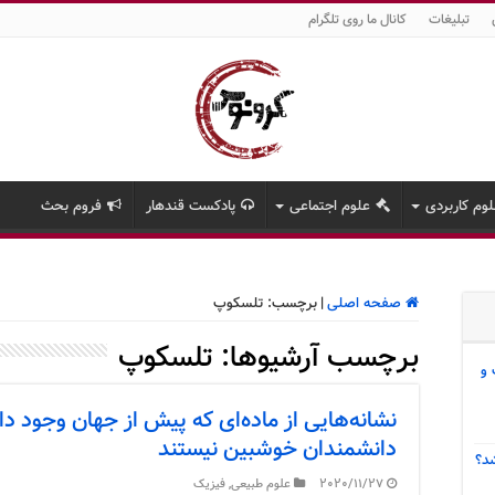
تبلیغات
کانال ما روی تلگرام
وم کاربردی
علوم اجتماعی
پادکست قندهار
فروم بحث
صفحه اصلی
|
برچسب:
تلسکوپ
برچسب آرشیوها:
تلسکوپ
 و
نشانه‌هایی از ماده‌ای که پیش از جهان وجود د
دانشمندان خوشبین نیستند
د؟
2020/11/27
علوم طبیعی
,
فیزیک