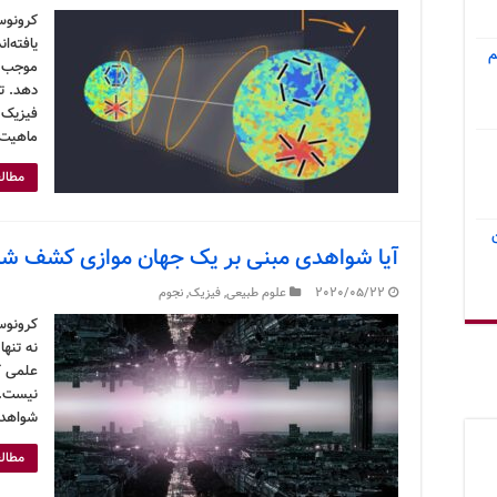
کرونوس
یافته‌ا
م
موجب ش
دهد. تأ
فیزیک م
ماهیت 
مطالع
آیا شواهدی مبنی بر یک جهان موازی کشف ش
2020/05/22
علوم طبیعی
,
فیزیک
,
نجوم
کرونوس
نه تنها
علمی که
نیست. 
شواهدی
مطالع