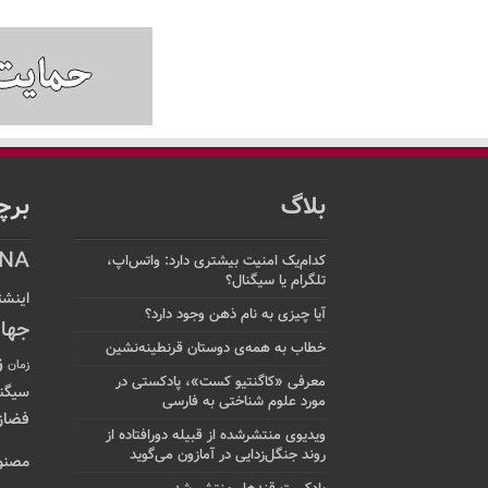
بلاگ
برچ
NA
کدام‌یک امنیت بیشتری دارد: واتس‌اپ،
تلگرام یا سیگنال؟
اینشت
آیا چیزی به نام ذهن وجود دارد؟
جها
خطاب به همه‌ی دوستان قرنطینه‌نشین
ز
زمان
معرفی «کاگنتیو کست»، پادکستی در
سیگن
مورد علوم شناختی به فارسی
فضاز
ویدیوی منتشرشده از قبیله دورافتاده‌ از
روند جنگل‌زدایی در آمازون می‌گوید
مصنو