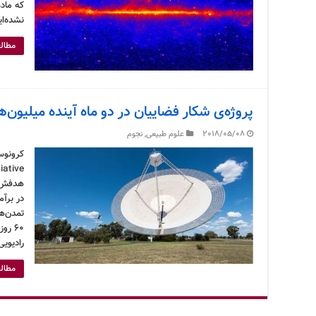
که ماده
نشده‌ای
مطالع
پروژه‌ی شکار فضاییان در دو ماه آینده میلیون‌ه
2018/05/08
علوم طبیعی
,
نجوم
هدفش ر
در برآم
تمدن‌ه
۶۰ ر
رادیویی CSIRO Parkes در ج
مطالع