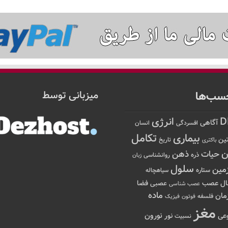
سب‌ها
میزبانی توسط
D
انرژی
آگاهی
افسردگی
انسان
تکامل
بیماری
ین
تاریخ
باکتری
ن
حیات
ذهن
ذره
روانشناسی
زبان
سلول
مین
ستاره
سیاهچاله
عصب
ال
فضا
عصبی
عصب شناسی
ماده
مان
فلسفه
فوتون
فیزیک
مغز
نور
نورون
عی
نسبیت