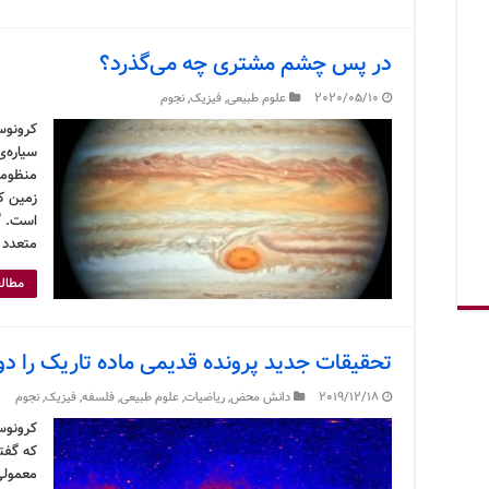
در پس چشم مشتری چه می‌گذرد؟
2020/05/10
علوم طبیعی
,
فیزیک
,
نجوم
کرونوس
سیاره‌
منظومه
زمین ک
متعدد و
مطالع
تحقیقات جدید پرونده قدیمی ماده تاریک را دو
2019/12/18
دانش محض
,
ریاضیات
,
علوم طبیعی
,
فلسفه
,
فیزیک
,
نجوم
کرونوس
که گفته
معمولی