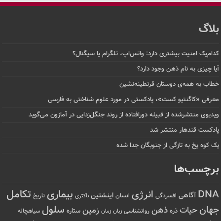
بلاگ
کدام‌یک امنیت بیشتری دارد: واتس‌اپ، تلگرام یا سیگنال؟
آیا چیزی به نام ذهن وجود دارد؟
خطاب به همه‌ی دوستان قرنطینه‌نشین
معرفی «کاگنتیو کست»، پادکستی در مورد علوم شناختی به فارسی
ویدیوی منتشرشده از قبیله دورافتاده‌ از روند جنگل‌زدایی در آمازون می‌گوید
پادکست قندهار منتشر شد
یک کوه یخ به تازگی از جنوبگان جدا شده
برچسب‌ها
تکامل
بیماری
DNA
انرژی
آگاهی
اینشتین
افسردگی
انسان
تاریخ
باکتری
سلول
جهان
حیات
ذهن
زمین
ذره
ستاره
روانشناسی
زمان
سیاهچاله
زبان