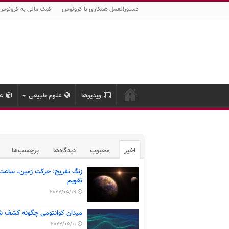
دستورالعمل همکاری با کرونوس
کمک مالی به کرونوس
ویدیوها
علوم طبیعی
عل
اخیر
محبوب
دیدگاه‌ها
برچسب‌ها
زنگ تفریح: حرکت زمین، ساعت
تقویم
2022/05/19
میدان کوانتومی چگونه کشف ش
2022/05/11