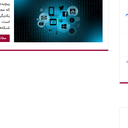
پیچیده 
که مجمو
م
یکدیگر 
است، د
شبکه‌ه
مطالع