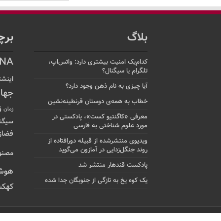
بلاگ
برچ
NA
کدام‌یک امنیت بیشتری دارد: واتس‌اپ،
تلگرام یا سیگنال؟
اینشت
آیا چیزی به نام ذهن وجود دارد؟
جها
خطاب به همه‌ی دوستان قرنطینه‌نشین
ز
زمان
معرفی «کاگنتیو کست»، پادکستی در
سیگن
مورد علوم شناختی به فارسی
فضاز
ویدیوی منتشرشده از قبیله دورافتاده‌ از
روند جنگل‌زدایی در آمازون می‌گوید
مصنو
پادکست قندهار منتشر شد
هوش
یک کوه یخ به تازگی از جنوبگان جدا شده
کهکش