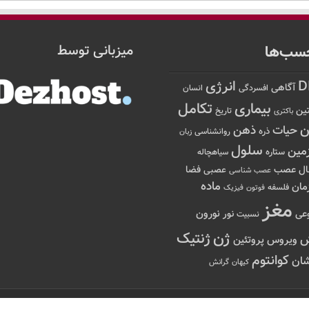
سب‌ها
میزبانی توسط
D
انرژی
آگاهی
افسردگی
انسان
تکامل
بیماری
ین
تاریخ
باکتری
ن
حیات
ذهن
ذره
روانشناسی
زبان
سلول
مین
ستاره
سیاهچاله
عصب
ال
فضا
عصبی
عصب شناسی
ماده
مان
فلسفه
فوتون
فیزیک
مغز
نور
نورون
عی
نسبیت
ژن
ژنتیک
ویروس
پروتئین
کوانتوم
ان
کیهان
گرانش