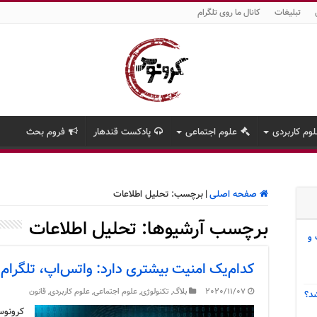
تبلیغات
کانال ما روی تلگرام
وم کاربردی
علوم اجتماعی
پادکست قندهار
فروم بحث
صفحه اصلی
|
برچسب:
تحلیل اطلاعات
برچسب آرشیوها:
تحلیل اطلاعات
 و
کدام‌یک امنیت بیشتری دارد: واتس‌اپ، تلگرام 
2020/11/07
بلاگ
,
تکنولوژی
,
علوم اجتماعی
,
علوم کاربردی
,
قانون
د؟
کرونوس