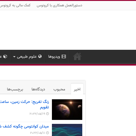
دستورالعمل همکاری با کرونوس
کمک مالی به کرونوس
ویدیوها
علوم طبیعی
عل
اخیر
محبوب
دیدگاه‌ها
برچسب‌ها
زنگ تفریح: حرکت زمین، ساعت
تقویم
2022/05/19
میدان کوانتومی چگونه کشف ش
2022/05/11