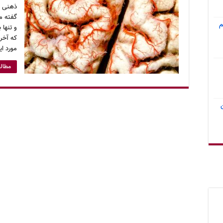
ذهنی اس
گفته م
م
و تنها 
که آخر
مورد ا
مطالع