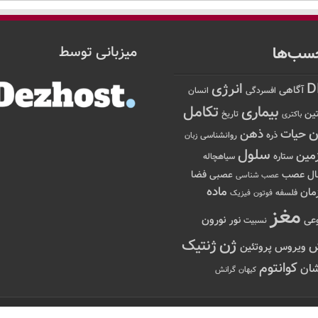
سب‌ها
میزبانی توسط
D
انرژی
آگاهی
افسردگی
انسان
تکامل
بیماری
ین
تاریخ
باکتری
ن
حیات
ذهن
ذره
روانشناسی
زبان
سلول
مین
ستاره
سیاهچاله
عصب
ال
فضا
عصبی
عصب شناسی
ماده
مان
فلسفه
فوتون
فیزیک
مغز
نور
نورون
عی
نسبیت
ژن
ژنتیک
ویروس
پروتئین
کوانتوم
ان
کیهان
گرانش