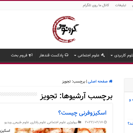
تبلیغات
کانال ما روی تلگرام
وم کاربردی
علوم اجتماعی
پادکست قندهار
فروم بحث
صفحه اصلی
|
برچسب:
تجویز
برچسب آرشیوها:
تجویز
 و
اسکیزوفرنی چیست؟
2022/02/18
بیولوژی
,
علوم اجتماعی
,
علوم رفتاری
,
علوم طبیعی
,
ویدیو
د؟
اسکیزو