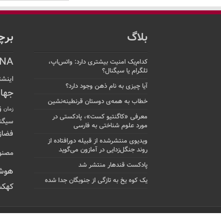
بلاگ
برچ
NA
کدام‌یک امنیت بیشتری دارد: واتس‌اپ،
تلگرام یا سیگنال؟
اینشت
آیا چیزی به نام ذهن وجود دارد؟
جها
خطاب به همه‌ی دوستان قرنطینه‌نشین
ز
زمان
معرفی «کاگنتیو کست»، پادکستی در
سیگن
مورد علوم شناختی به فارسی
فضاز
ویدیوی منتشرشده از قبیله دورافتاده‌ از
روند جنگل‌زدایی در آمازون می‌گوید
مصنو
پادکست قندهار منتشر شد
هوش
یک کوه یخ به تازگی از جنوبگان جدا شده
کهکش