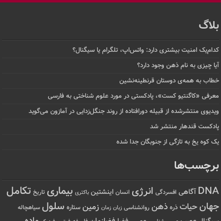
بلاگ
کدام‌یک امنیت بیشتری دارد: واتس‌اپ، تلگرام یا سیگنال؟
آیا چیزی به نام ذهن وجود دارد؟
خطاب به همه‌ی دوستان قرنطینه‌نشین
معرفی «کاگنتیو کست»، پادکستی در مورد علوم شناختی به فارسی
ویدیوی منتشرشده از قبیله دورافتاده‌ از روند جنگل‌زدایی در آمازون می‌گوید
پادکست قندهار منتشر شد
یک کوه یخ به تازگی از جنوبگان جدا شده
برچسب‌ها
تکامل
بیماری
DNA
انرژی
آگاهی
اینشتین
افسردگی
انسان
تاریخ
باکتری
سلول
جهان
حیات
ذهن
زمین
ذره
ستاره
روانشناسی
زمان
سیاهچاله
زبان
ماده